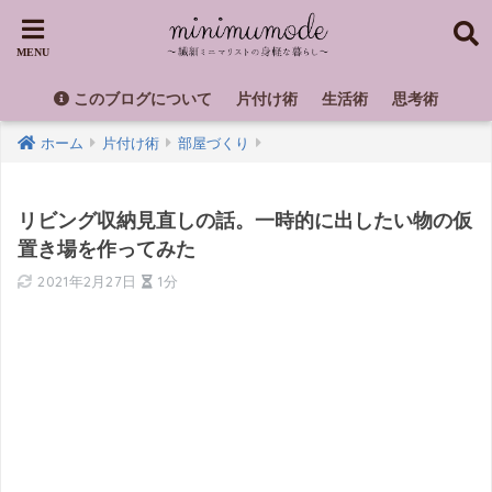
このブログについて
片付け術
生活術
思考術
ホーム
片付け術
部屋づくり
リビング収納見直しの話。一時的に出したい物の仮
置き場を作ってみた
2021年2月27日
1分