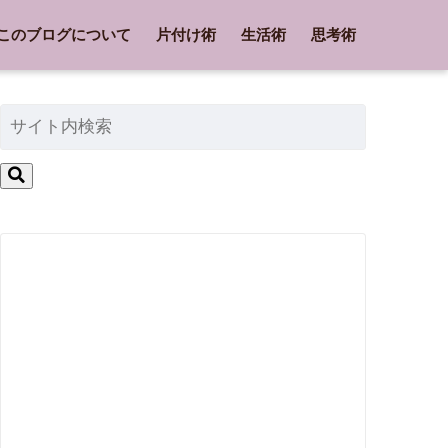
このブログについて
片付け術
生活術
思考術