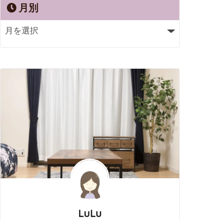
月別
LuLu