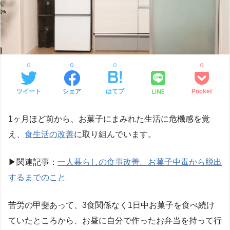
0
0
0
0
LINE
ツイート
シェア
はてブ
Pocket
1
ヶ月ほど前から、お菓子にまみれた生活に危機感を覚
え、
食生活の改善
に取り組んでいます。
▶︎
関連記事：
一人暮らしの食事改善。お菓子中毒から脱出
するまでのこと
苦労の甲斐あって、
3
食関係なく
1
日中お菓子を食べ続け
ていたところから、お昼に自分で作ったお弁当を持って行