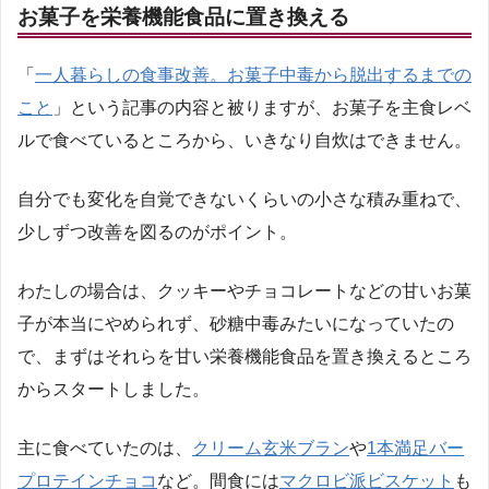
お菓子を栄養機能食品に置き換える
「
一人暮らしの食事改善。お菓子中毒から脱出するまでの
こと
」という記事の内容と被りますが、お菓子を主食レベ
ルで食べているところから、いきなり自炊はできません。
自分でも変化を自覚できないくらいの小さな積み重ねで、
少しずつ改善を図るのがポイント。
わたしの場合は、クッキーやチョコレートなどの甘いお菓
子が本当にやめられず、砂糖中毒みたいになっていたの
で、まずはそれらを甘い栄養機能食品を置き換えるところ
からスタートしました。
主に食べていたのは、
クリーム玄米ブラン
や
1本満足バー
プロテインチョコ
など。間食には
マクロビ派ビスケット
も