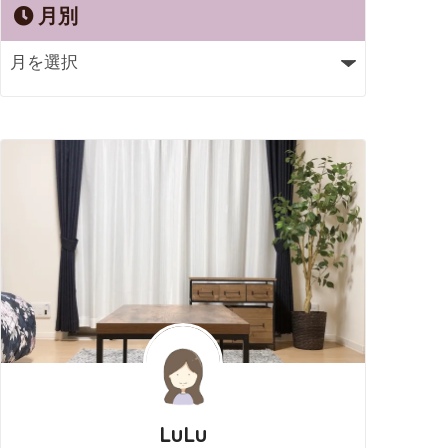
月別
LuLu