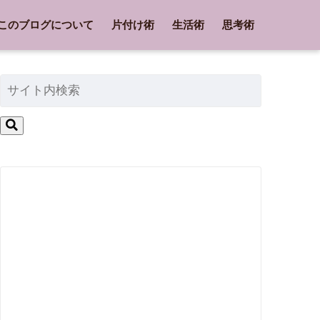
このブログについて
片付け術
生活術
思考術